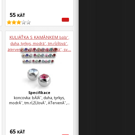
55
KÄŤ
KULIÄŤKA S KAMĂ­NKEM
bă­lăˇ,
duha, tyrkys, modrăˇ, tm.rĺżĺľovăˇ,
äťervenăˇ, rudăˇ, fialovăˇ, ĺľlutăˇ, sv....
Specifikace
koncovka: bĂ­lĂˇ, duha, tyrkys,
modrĂˇ, tm.rĹŻĹľovĂˇ, ÄŤervenĂˇ,...
65
KÄŤ