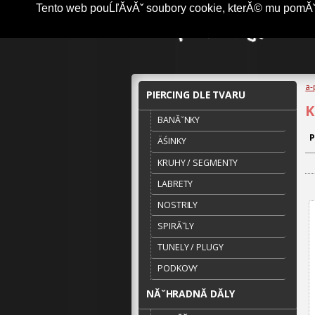
Tento web pouĹľĂ­vĂˇ soubory cookie, kterĂ© mu pomĂˇha
a-
PIERCING DLE TVARU
K
BANĂˇNKY
P
ÄŚINKY
KRUHY / SEGMENTY
LABRETY
NOSTRILY
SPIRĂˇLY
TUNELY / PLUGY
PODKOVY
NĂˇHRADNĂ­ DĂ­LY