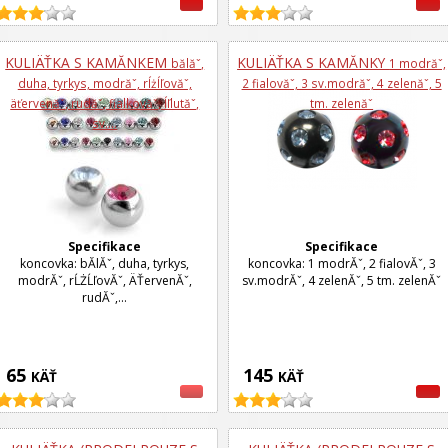
KULIÄŤKA S KAMĂ­NKEM
KULIÄŤKA S KAMĂ­NKY
bă­lăˇ,
1 modrăˇ,
duha, tyrkys, modrăˇ, rĺżĺľovăˇ,
2 fialovăˇ, 3 sv.modrăˇ, 4 zelenăˇ, 5
äťervenăˇ, rudăˇ, fialkovăˇ, ĺľlutăˇ,
tm. zelenăˇ
sv....
Specifikace
Specifikace
koncovka: bĂ­lĂˇ, duha, tyrkys,
koncovka: 1 modrĂˇ, 2 fialovĂˇ, 3
modrĂˇ, rĹŻĹľovĂˇ, ÄŤervenĂˇ,
sv.modrĂˇ, 4 zelenĂˇ, 5 tm. zelenĂˇ
rudĂˇ,...
65
145
KÄŤ
KÄŤ