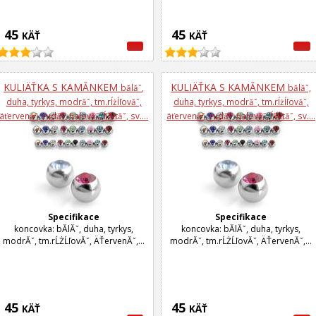
45
45
KÄŤ
KÄŤ
KULIÄŤKA S KAMĂ­NKEM
KULIÄŤKA S KAMĂ­NKEM
bă­lăˇ,
bă­lăˇ,
duha, tyrkys, modrăˇ, tm.rĺżĺľovăˇ,
duha, tyrkys, modrăˇ, tm.rĺżĺľovăˇ,
äťervenăˇ, rudăˇ, fialovăˇ, ĺľlutăˇ, sv....
äťervenăˇ, rudăˇ, fialovăˇ, ĺľlutăˇ, sv....
Specifikace
Specifikace
koncovka: bĂ­lĂˇ, duha, tyrkys,
koncovka: bĂ­lĂˇ, duha, tyrkys,
modrĂˇ, tm.rĹŻĹľovĂˇ, ÄŤervenĂˇ,...
modrĂˇ, tm.rĹŻĹľovĂˇ, ÄŤervenĂˇ,...
45
45
KÄŤ
KÄŤ