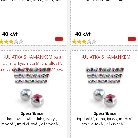
40
40
KÄŤ
KÄŤ
KULIÄŤKA S KAMĂ­NKEM
KULIÄŤKA S KAMĂ­NKEM
bă­la,
duha, tyrkys, modrăˇ, tm.rĺżĺľovăˇ,
äťervenăˇ, rudăˇ, fialovăˇ, ĺľlutăˇ, sv....
Specifikace
Specifikace
koncovka: bĂ­la, duha, tyrkys,
typ: bĂ­lĂˇ, duha, tyrkys, modrĂˇ,
modrĂˇ, tm.rĹŻĹľovĂˇ, ÄŤervenĂˇ,...
tm.rĹŻĹľovĂˇ, ÄŤervenĂˇ,...