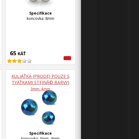
Specifikace
koncovka: 8mm
65
KÄŤ
KULIÄŤKA (PRODEJ POUZE S
TYÄŤKAMI STEJNĂ© BARVY)
3mm, 4mm
Specifikace
koncovka: 3mm, 4mm