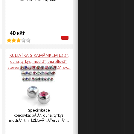
40
KÄŤ
KULIÄŤKA S KAMĂ­NKEM
bă­lăˇ,
duha, tyrkys, modrăˇ, tm.rĺżĺľovăˇ,
äťervenăˇ, rudăˇ, fialovăˇ, ĺľlutăˇ, sv....
Specifikace
koncovka: bĂ­lĂˇ, duha, tyrkys,
modrĂˇ, tm.rĹŻĹľovĂˇ, ÄŤervenĂˇ,...