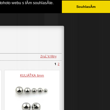
tohoto webu s tĂ­m souhlasĂ­te.
SouhlasĂ­m
ÄŚASTĂ© DOTAZY
KONTAKT
ZruĹˇit filtry
1
2
KULIÄŤKA
8mm