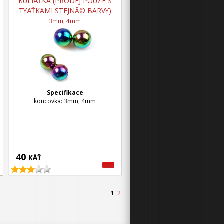
KULIÄŤKA (PRODEJ POUZE S
TYÄŤKAMI STEJNĂ© BARVY)
3mm, 4mm
Specifikace
koncovka: 3mm, 4mm
40
KÄŤ
1
2