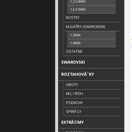
1,2 X 4MM
1,6 X 5MM
KOSTKY
KULIÄŤKY (SWAROVSKI)
1.2MM
1.6MM
OSTATNĂ­
SWAROVSKI
ROZTAHOVĂˇKY
HROTY
KEL / ROH
PODKOVY
SPIRĂˇLY
EXTRĂ©MY