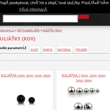
jĂ­ poskytovat, chrĂˇnit a zlepĹˇovat sluĹľby. PouĹľĂ­vĂˇnĂ­m 
A-PIERCING.CZ
OBCHODNĂ­ PODMĂ­NKY
JAK NAKUPOVAT?
VĂ­ce informacĂ­
piercing.cz
»
NĂˇhradnĂ­ dĂ­ly
»
KuliÄŤky (kov)
ULIÄŤKY (KOV)
odle parametrĹŻ
ZAVIT
BARVA
MATERIAL
PRUMER
KULIÄŤKA
KULIÄŤKA
3mm, 4mm, 5mm, 6mm
2,5mm, 3mm, 4mm,
5mm, 6mm