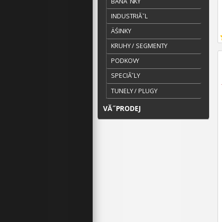
BANĂˇNKY
INDUSTRIĂˇL
ÄŚINKY
KRUHY / SEGMENTY
PODKOVY
SPECIĂˇLY
TUNELY / PLUGY
VĂ˝PRODEJ