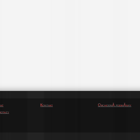
vat
Kontakt
ObchodnĂ­ podmĂ­nky
otazy