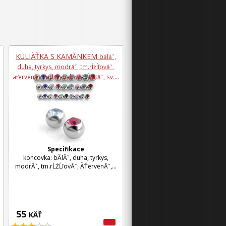
KULIÄŤKA S KAMĂ­NKEM
bă­lăˇ,
duha, tyrkys, modrăˇ, tm.rĺżĺľovăˇ,
äťervenăˇ, rudăˇ, fialovăˇ, ĺľlutăˇ, sv....
Specifikace
koncovka: bĂ­lĂˇ, duha, tyrkys,
modrĂˇ, tm.rĹŻĹľovĂˇ, ÄŤervenĂˇ,...
55
KÄŤ