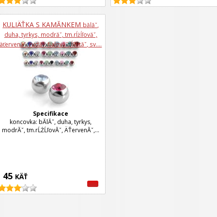
KULIÄŤKA S KAMĂ­NKEM
bă­lăˇ,
duha, tyrkys, modrăˇ, tm.rĺżĺľovăˇ,
äťervenăˇ, rudăˇ, fialovăˇ, ĺľlutăˇ, sv....
Specifikace
koncovka: bĂ­lĂˇ, duha, tyrkys,
modrĂˇ, tm.rĹŻĹľovĂˇ, ÄŤervenĂˇ,...
45
KÄŤ