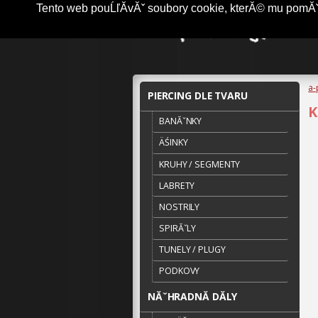
Tento web pouĹľĂ­vĂˇ soubory cookie, kterĂ© mu pomĂˇha
a-
PIERCING DLE TVARU
K
BANĂˇNKY
ÄŚINKY
KRUHY / SEGMENTY
LABRETY
NOSTRILY
SPIRĂˇLY
TUNELY / PLUGY
PODKOVY
NĂˇHRADNĂ­ DĂ­LY