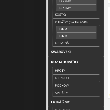
1,2 X 4MM
1,6 X 5MM
KOSTKY
KULIÄŤKY (SWAROVSKI)
1.2MM
1.6MM
OSTATNĂ­
SWAROVSKI
ROZTAHOVĂˇKY
HROTY
KEL / ROH
PODKOVY
SPIRĂˇLY
EXTRĂ©MY