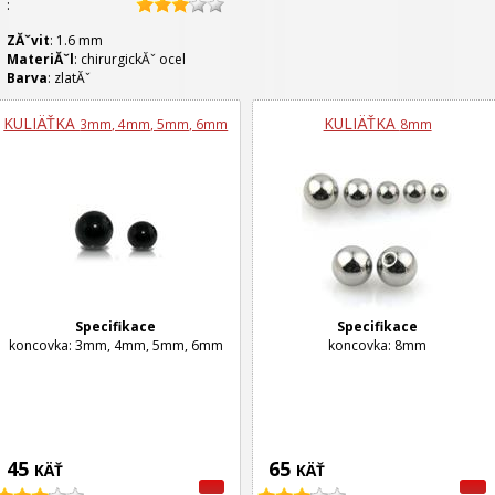
:
ZĂˇvit
: 1.6
mm
MateriĂˇl
: chirurgickĂˇ ocel
Barva
: zlatĂˇ
KULIÄŤKA
KULIÄŤKA
3mm, 4mm, 5mm, 6mm
8mm
Specifikace
Specifikace
koncovka: 3mm, 4mm, 5mm, 6mm
koncovka: 8mm
45
65
KÄŤ
KÄŤ