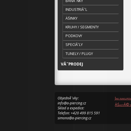
BANĂˇNKY
INDUSTRIĂˇL
ÄŚINKY
KRUHY / SEGMENTY
PODKOVY
SPECIĂˇLY
TUNELY / PLUGY
VĂ˝PRODEJ
ObjednĂˇvky:
Jak nakupo
info@a-piercing.cz
ÄŚastĂ© d
Sklad a expedice:
Telefon: +420 499 815 591
simona@a-piercing.cz