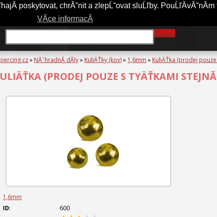
jĂ­ poskytovat, chrĂˇnit a zlepĹˇovat sluĹľby. PouĹľĂ­vĂˇnĂ­m 
A-PIERCING.CZ
OBCHODNĂ­ PODMĂ­NKY
JAK NAKUPOVAT?
VĂ­ce informacĂ­
piercing.cz
»
NĂˇhradnĂ­ dĂ­ly
»
KuliÄŤky (kov)
»
1,6mm
»
KuliÄŤka (prodej pouze
ULIÄŤKA (PRODEJ POUZE S TYÄŤKAMI STEJNĂ
1,6mm
ID
:
600