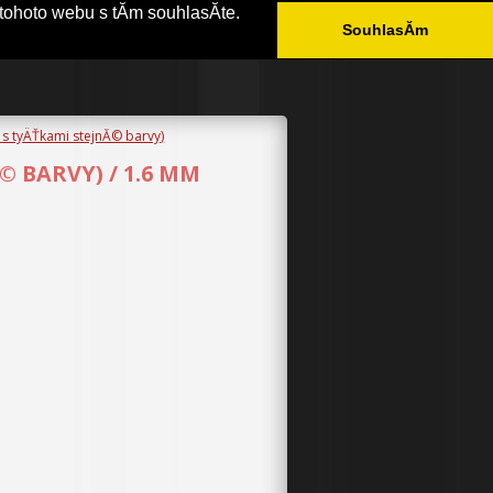
tohoto webu s tĂ­m souhlasĂ­te.
SouhlasĂ­m
ÄŚASTĂ© DOTAZY
KONTAKT
 s tyÄŤkami stejnĂ© barvy)
© BARVY) / 1.6 MM