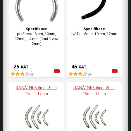
Specifikace
Specifikace
prĹŻmÄ›r: 8mm, 10mm,
tyÄŤka: 8mm, 10mm, 12mm
12mm, 14 mm (tlouĹˇĹĄka
2mm)
25
45
KÄŤ
KÄŤ
BANĂˇNEK
BANĂˇNEK
6mm, 8mm,
6mm, 8mm,
10mm, 12mm
10mm, 12mm