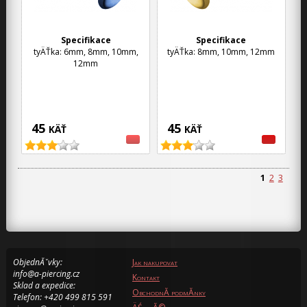
Specifikace
Specifikace
tyÄŤka: 6mm, 8mm, 10mm,
tyÄŤka: 8mm, 10mm, 12mm
12mm
45
45
KÄŤ
KÄŤ
1
2
3
ObjednĂˇvky:
Jak nakupovat
info@a-piercing.cz
Kontakt
Sklad a expedice:
ObchodnĂ­ podmĂ­nky
Telefon: +420 499 815 591