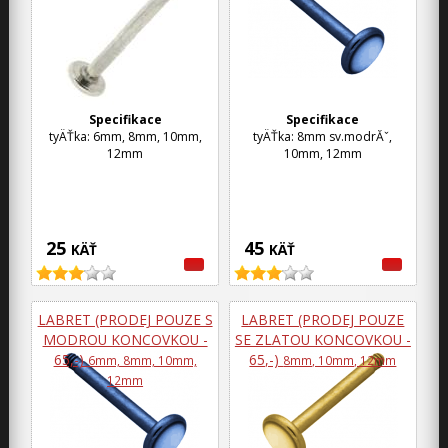
Specifikace
Specifikace
tyÄŤka: 6mm, 8mm, 10mm,
tyÄŤka: 8mm sv.modrĂˇ,
12mm
10mm, 12mm
25
45
KÄŤ
KÄŤ
LABRET (PRODEJ POUZE S
LABRET (PRODEJ POUZE
MODROU KONCOVKOU -
SE ZLATOU KONCOVKOU -
65,-)
65,-)
6mm, 8mm, 10mm,
8mm, 10mm, 12mm
12mm