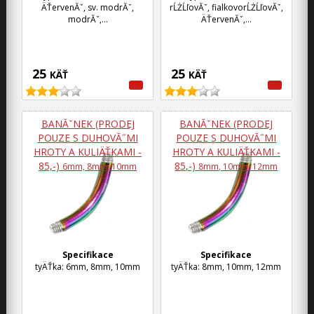
ÄŤervenĂˇ, sv. modrĂˇ,
rĹŻĹľovĂˇ, fialkovorĹŻĹľovĂˇ,
modrĂˇ,...
ÄŤervenĂˇ,...
25
25
KÄŤ
KÄŤ
BANĂˇNEK (PRODEJ
BANĂˇNEK (PRODEJ
POUZE S DUHOVĂ˝MI
POUZE S DUHOVĂ˝MI
HROTY A KULIÄŤKAMI -
HROTY A KULIÄŤKAMI -
85,-)
85,-)
6mm, 8mm, 10mm
8mm, 10mm, 12mm
Specifikace
Specifikace
tyÄŤka: 6mm, 8mm, 10mm
tyÄŤka: 8mm, 10mm, 12mm