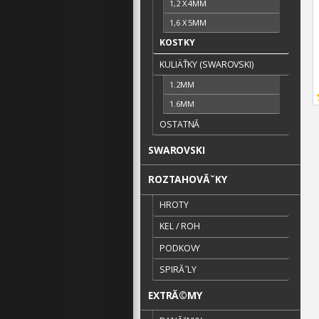
1,2 X 4MM
1,6 X 5MM
KOSTKY
KULIÄŤKY (SWAROVSKI)
1.2MM
1.6MM
OSTATNĂ­
SWAROVSKI
ROZTAHOVĂˇKY
HROTY
KEL / ROH
PODKOVY
SPIRĂˇLY
EXTRĂ©MY