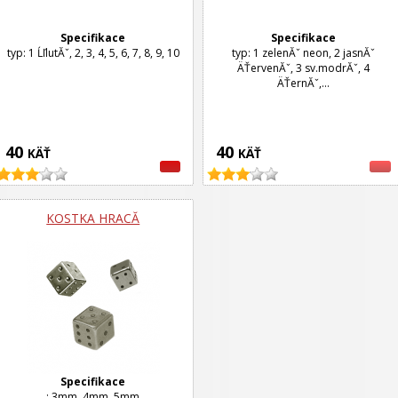
Specifikace
Specifikace
typ: 1 ĹľlutĂˇ, 2, 3, 4, 5, 6, 7, 8, 9, 10
typ: 1 zelenĂˇ neon, 2 jasnĂˇ
ÄŤervenĂˇ, 3 sv.modrĂˇ, 4
ÄŤernĂˇ,...
40
40
KÄŤ
KÄŤ
KOSTKA HRACĂ­
Specifikace
: 3mm, 4mm, 5mm