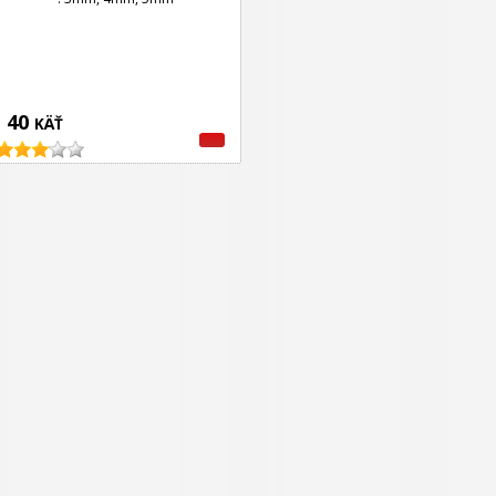
40
KÄŤ