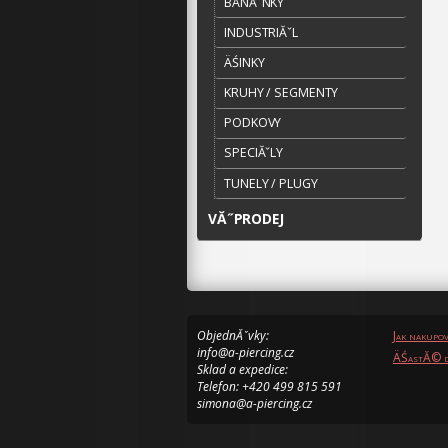
BANĂˇNKY
INDUSTRIĂˇL
ÄŚINKY
KRUHY / SEGMENTY
PODKOVY
SPECIĂˇLY
TUNELY / PLUGY
VĂ˝PRODEJ
ObjednĂˇvky:
Jak nakupo
info@a-piercing.cz
ÄŚastĂ© d
Sklad a expedice:
Telefon: +420 499 815 591
simona@a-piercing.cz