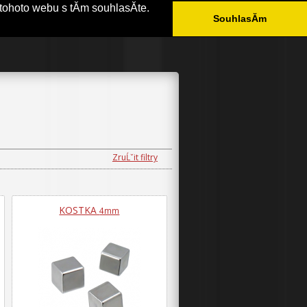
tohoto webu s tĂ­m souhlasĂ­te.
SouhlasĂ­m
ÄŚASTĂ© DOTAZY
KONTAKT
ZruĹˇit filtry
KOSTKA
4mm