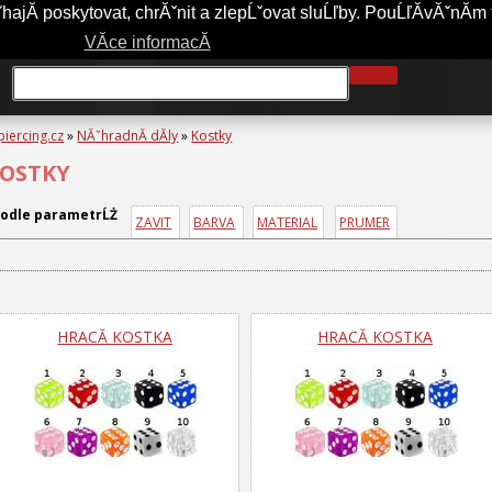
jĂ­ poskytovat, chrĂˇnit a zlepĹˇovat sluĹľby. PouĹľĂ­vĂˇnĂ­m 
A-PIERCING.CZ
OBCHODNĂ­ PODMĂ­NKY
JAK NAKUPOVAT?
VĂ­ce informacĂ­
piercing.cz
»
NĂˇhradnĂ­ dĂ­ly
»
Kostky
OSTKY
odle parametrĹŻ
ZAVIT
BARVA
MATERIAL
PRUMER
HRACĂ­ KOSTKA
HRACĂ­ KOSTKA