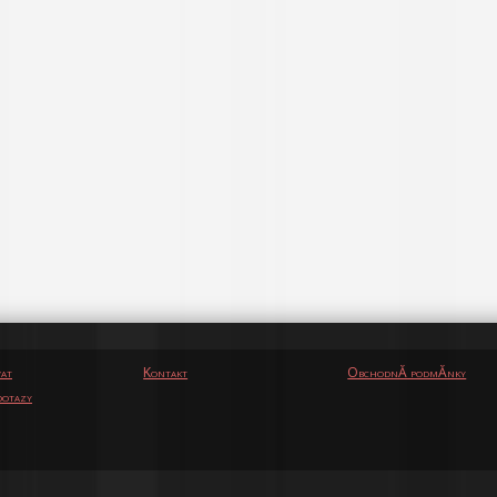
vat
Kontakt
ObchodnĂ­ podmĂ­nky
otazy