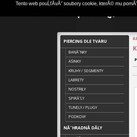
Tento web pouĹľĂ­vĂˇ soubory cookie, kterĂ© mu pomĂˇha
a-
PIERCING DLE TVARU
K
BANĂˇNKY
P
ÄŚINKY
KRUHY / SEGMENTY
LABRETY
NOSTRILY
SPIRĂˇLY
TUNELY / PLUGY
PODKOVY
NĂˇHRADNĂ­ DĂ­LY