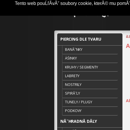
Tento web pouĹľĂ­vĂˇ soubory cookie, kterĂ© mu pomĂˇha
a-
PIERCING DLE TVARU
A
BANĂˇNKY
ÄŚINKY
KRUHY / SEGMENTY
LABRETY
NOSTRILY
SPIRĂˇLY
A
TUNELY / PLUGY
PODKOVY
NĂˇHRADNĂ­ DĂ­LY