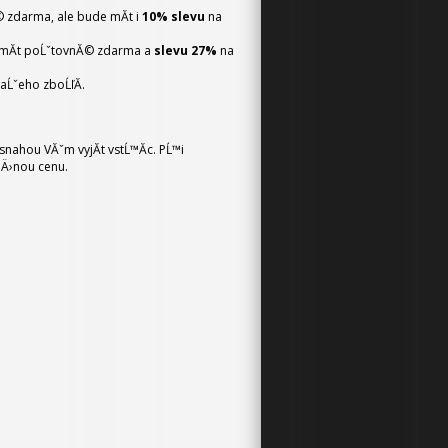
 zdarma, ale bude mĂ­t i
10% slevu
na
 mĂ­t poĹˇtovnĂ© zdarma a
slevu 27%
na
Ĺˇeho zboĹľĂ­.
snahou VĂˇm vyjĂ­t vstĹ™Ă­c. PĹ™i
nÄ›nou cenu.