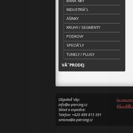
BANĂˇNKY
INDUSTRIĂˇL
ÄŚINKY
KRUHY / SEGMENTY
PODKOVY
SPECIĂˇLY
TUNELY / PLUGY
VĂ˝PRODEJ
ObjednĂˇvky:
Jak nakupo
info@a-piercing.cz
ÄŚastĂ© d
Sklad a expedice:
Telefon: +420 499 815 591
simona@a-piercing.cz