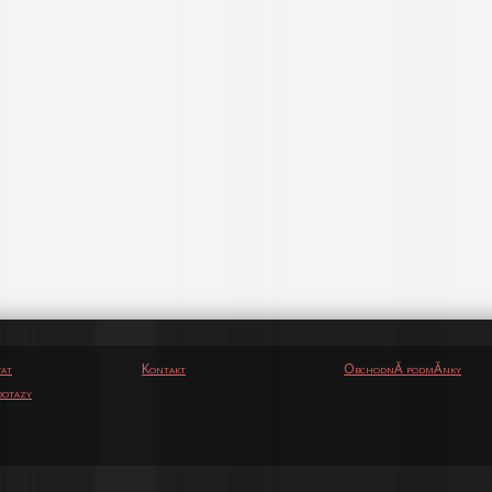
vat
Kontakt
ObchodnĂ­ podmĂ­nky
otazy