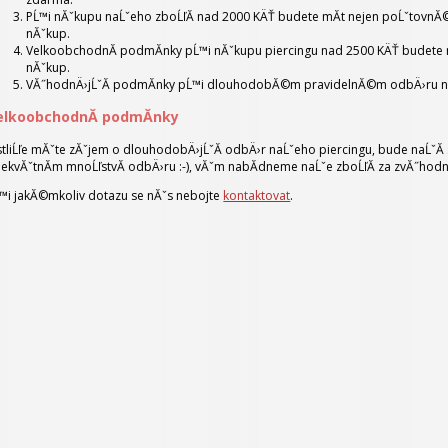
PĹ™i nĂˇkupu naĹˇeho zboĹľĂ­ nad 2000 KÄŤ budete mĂ­t nejen poĹˇtovnĂ©
nĂˇkup.
VelkoobchodnĂ­ podmĂ­nky pĹ™i nĂˇkupu piercingu nad 2500 KÄŤ budete
nĂˇkup.
VĂ˝hodnÄ›jĹˇĂ­ podmĂ­nky pĹ™i dlouhodobĂ©m pravidelnĂ©m odbÄ›ru na
elkoobchodnĂ­ podmĂ­nky
stliĹľe mĂˇte zĂˇjem o dlouhodobÄ›jĹˇĂ­ odbÄ›r naĹˇeho piercingu, bude naĹˇĂ­ 
ekvĂˇtnĂ­m mnoĹľstvĂ­ odbÄ›ru :-), vĂˇm nabĂ­dneme naĹˇe zboĹľĂ­ za zvĂ˝hod
™i jakĂ©mkoliv dotazu se nĂˇs nebojte
kontaktovat
.