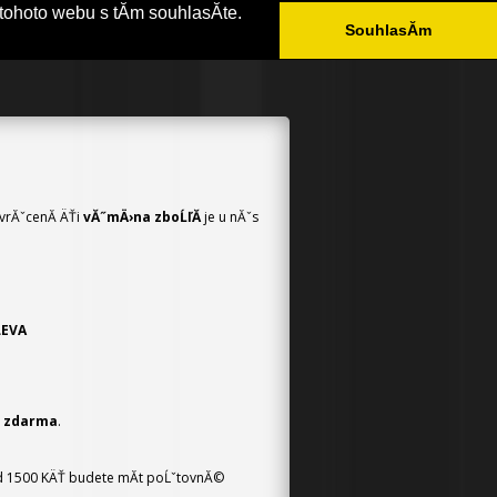
tohoto webu s tĂ­m souhlasĂ­te.
SouhlasĂ­m
ÄŚASTĂ© DOTAZY
KONTAKT
 vrĂˇcenĂ­ ÄŤi
vĂ˝mÄ›na zboĹľĂ­
je u nĂˇs
LEVA
h
zdarma
.
ad 1500 KÄŤ budete mĂ­t poĹˇtovnĂ©