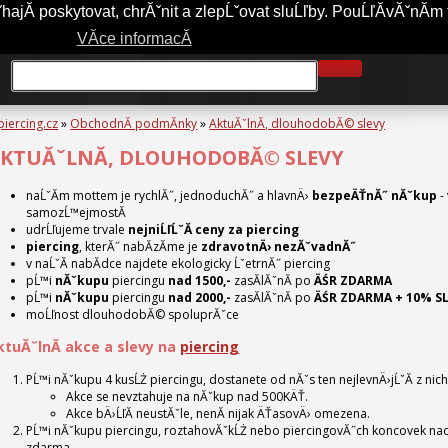
jĂ­ poskytovat, chrĂˇnit a zlepĹˇovat sluĹľby. PouĹľĂ­vĂˇnĂ­m 
A-PIERCING.CZ
OBCHODNĂ­ PODMĂ­NKY
JAK NAKUPOVAT?
VĂ­ce informacĂ­
piercing.cz
»
ObchodnĂ­ podmĂ­nky
»
AktuĂˇlnĂ­, dlouhodobĂ© slevy
KTUĂˇLNĂ­, DLOUHODOBĂ© SLEVY
naĹˇĂ­m mottem je rychlĂ˝, jednoduchĂ˝ a hlavnÄ›
bezpeÄŤnĂ˝ nĂˇkup
-
samozĹ™ejmostĂ­
udrĹľujeme trvale
nejniĹľĹˇĂ­ ceny za piercing
piercing
, kterĂ˝ nabĂ­zĂ­me je
zdravotnÄ› nezĂˇvadnĂ˝
v naĹˇĂ­ nabĂ­dce najdete ekologicky ĹˇetrnĂ˝ piercing
pĹ™i
nĂˇkupu
piercingu
nad 1500,-
zasĂ­lĂˇnĂ­ po
ÄŚR ZDARMA
pĹ™i
nĂˇkupu
piercingu
nad 2000,-
zasĂ­lĂˇnĂ­ po
ÄŚR ZDARMA + 10% S
moĹľnost dlouhodobĂ© spoluprĂˇce
ktuĂˇlnĂ­ akce a slevy na
piercing
PĹ™i nĂˇkupu 4 kusĹŻ piercingu, dostanete od nĂˇs ten nejlevnÄ›jĹˇĂ­ z nic
Akce se nevztahuje na nĂˇkup nad 500KÄŤ.
Akce bÄ›ĹľĂ­ neustĂˇle, nenĂ­ nijak ÄŤasovÄ› omezena.
PĹ™i nĂˇkupu piercingu, roztahovĂˇkĹŻ nebo piercingovĂ˝ch koncovek n
zdarma.