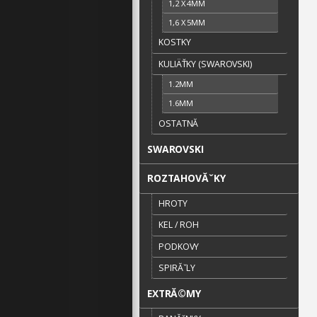
1,2 X 4MM
1,6 X 5MM
KOSTKY
KULIÄŤKY (SWAROVSKI)
1.2MM
1.6MM
OSTATNĂ­
SWAROVSKI
ROZTAHOVĂˇKY
HROTY
KEL / ROH
PODKOVY
SPIRĂˇLY
EXTRĂ©MY