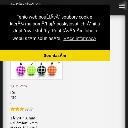
Tento web pouĹľĂ­vĂˇ soubory cookie,
a-piercing.cz
»
NĂˇhradnĂ­ dĂ­ly
»
KuliÄŤky (plast)
»
1,6 x 8mm
»
kterĂ© mu pomĂˇhajĂ­ poskytovat, chrĂˇnit a
KuliÄŤka
zlepĹˇovat sluĹľby. PouĹľĂ­vĂˇnĂ­m tohoto
KULIÄŤKA / 1.6 MM
webu s tĂ­m souhlasĂ­te.
VĂ­ce informacĂ­
SouhlasĂ­m
1,6 x 8mm
ID
:
459
:
ZĂˇvit
: 1.6
mm
PrĹŻmÄ›r
: 8
mm
MateriĂˇl
: akryl