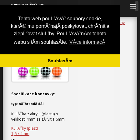
Tento web pouĹľĂ­vĂˇ soubory cookie,
a-piercing.cz
»
NĂˇhradnĂ­ dĂ­ly
»
KuliÄŤky (plast)
»
KuliÄŤka Ĺˇachy
kterĂ© mu pomĂˇhajĂ­ poskytovat, chrĂˇnit a
KULIÄŤKA ĹˇACHY / 1.6 MM
zlepĹˇovat sluĹľby. PouĹľĂ­vĂˇnĂ­m tohoto
webu s tĂ­m souhlasĂ­te.
VĂ­ce informacĂ­
SouhlasĂ­m
Specifikace koncovky:
typ:
nĂˇhrandĂ­ dĂ­l
KuliÄŤka z akrylu (plastu) o
velikosti 4mm se zĂˇvit 1.6mm
KuliÄŤky (plast)
1,6 x 4mm