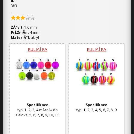
ID
:
383
:
ZĂˇvit
: 1.6
mm
PrĹŻmÄ›r
: 4
mm
MateriĂˇl
: akryl
KULIÄŤKA
KULIÄŤKA
Specifikace
Specifikace
typ: 1, 2, 3, 4 mĂ­rnÄ› do
typ: 1, 2, 3, 4, 5, 6, 7, 8, 9
fialova, 5, 6, 7, 8, 9, 10, 11