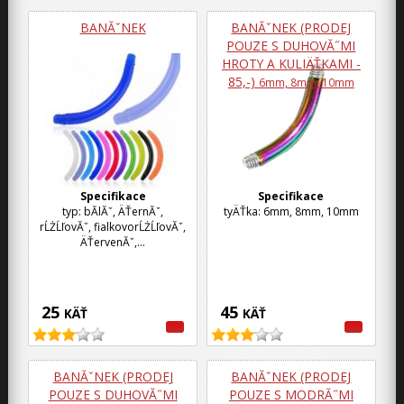
BANĂˇNEK
BANĂˇNEK (PRODEJ
POUZE S DUHOVĂ˝MI
HROTY A KULIÄŤKAMI -
85,-)
6mm, 8mm, 10mm
Specifikace
Specifikace
typ: bĂ­lĂˇ, ÄŤernĂˇ,
tyÄŤka: 6mm, 8mm, 10mm
rĹŻĹľovĂˇ, fialkovorĹŻĹľovĂˇ,
ÄŤervenĂˇ,...
25
45
KÄŤ
KÄŤ
BANĂˇNEK (PRODEJ
BANĂˇNEK (PRODEJ
POUZE S DUHOVĂ˝MI
POUZE S MODRĂ˝MI