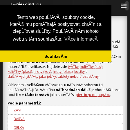
Tento web pouĹľĂ­vĂˇ soubory cookie,
a-piercing.cz
»
NĂˇhradnĂ­ dĂ­ly
kterĂ© mu pomĂˇhajĂ­ poskytovat, chrĂˇnit a
NĂˇHRADNĂ­ DĂ­LY
zlepĹˇovat sluĹľby. PouĹľĂ­vĂˇnĂ­m tohoto
webu s tĂ­m souhlasĂ­te.
VĂ­ce informacĂ­
Chcete si sestavit vlastnĂ­
piercing
pĹ™Ă­mo na mĂ­ru? UĹľ VĂˇs nudĂ­
standartnĂ­ barvy
koncovek
? Chcete pĹ™ekvapovat svoje blĂ­zkĂ©
novĂ˝mi variacemi a designem
piercingu
? Nebo jen prostÄ›
SouhlasĂ­m
potĹ™ebujete zmÄ›nu? U nĂˇs si mĹŻĹľete vybrat z nepĹ™ebernĂ©ho
mnoĹľstvĂ­
nĂˇhradnĂ­ch dĂ­lĹŻ
vĹˇech moĹľnĂ˝ch typĹŻ, barev,
materiĂˇlĹŻ a velikostĂ­. Najdete zde
tyÄŤky
,
kuliÄŤky (kov)
,
kuliÄŤky (plast)
,
hroty (kov)
,
hroty (plast)
,
kostky
a
dalĹˇĂ­ vychytĂˇvky jako jeĹľky, tablety nebo ĹˇestistÄ›ny
.
Vzhledem k velkĂ©mu vĂ˝bÄ›ru si u nĂˇs jistÄ› vyberou i ti
nejnĂˇroÄŤnÄ›jĹˇĂ­. VÄ›tĹˇinu
nĂˇhradnĂ­ch dĂ­lĹŻ
je vhodnĂ© i pro
pouĹľitĂ­ v
tÄ›hotenstvĂ­
jako souÄŤĂˇst
piercingu do pupĂ­ku
.
Podle parametrĹŻ
ZAVIT
BARVA
DELKA