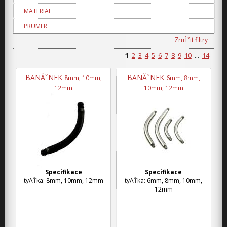
MATERIAL
PRUMER
ZruĹˇit filtry
1
2
3
4
5
6
7
8
9
10
...
14
BANĂˇNEK
BANĂˇNEK
8mm, 10mm,
6mm, 8mm,
12mm
10mm, 12mm
Specifikace
Specifikace
tyÄŤka: 8mm, 10mm, 12mm
tyÄŤka: 6mm, 8mm, 10mm,
12mm