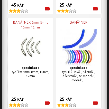
45
25
KÄŤ
KÄŤ
BANĂˇNEK
BANĂˇNEK
6mm, 8mm,
10mm, 12mm
Specifikace
Specifikace
tyÄŤka: 6mm, 8mm, 10mm,
typ: rĹŻĹľovĂˇ, ÄŤernĂˇ,
12mm
ÄŤervenĂˇ, sv. modrĂˇ,
modrĂˇ,...
25
25
KÄŤ
KÄŤ