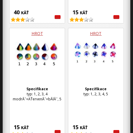
40
15
KÄŤ
KÄŤ
HROT
HROT
Specifikace
Specifikace
typ: 1, 2, 3, 4
typ: 1, 2, 3, 4, 5
modrĂˇ+ÄŤervenĂˇ+bĂ­lĂˇ, 5
15
15
KÄŤ
KÄŤ