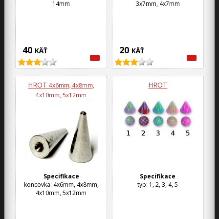
14mm
3x7mm, 4x7mm
40
20
KÄŤ
KÄŤ
HROT
HROT
4x6mm, 4x8mm,
4x10mm, 5x12mm
Specifikace
Specifikace
koncovka: 4x6mm, 4x8mm,
typ: 1, 2, 3, 4, 5
4x10mm, 5x12mm