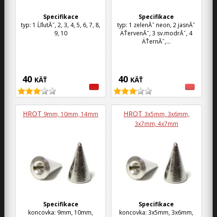
Specifikace
Specifikace
typ: 1 ĹľlutĂˇ, 2, 3, 4, 5, 6, 7, 8,
typ: 1 zelenĂˇ neon, 2 jasnĂˇ
9, 10
ÄŤervenĂˇ, 3 sv.modrĂˇ, 4
ÄŤernĂˇ,...
40
40
KÄŤ
KÄŤ
HROT
HROT
9mm, 10mm, 14mm
3x5mm, 3x6mm,
3x7mm, 4x7mm
Specifikace
Specifikace
koncovka: 9mm, 10mm,
koncovka: 3x5mm, 3x6mm,