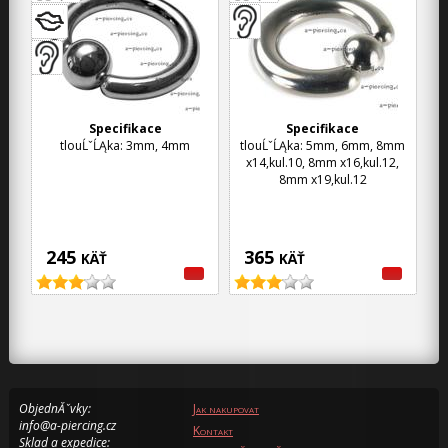
Specifikace
Specifikace
tlouĹˇĹĄka: 3mm, 4mm
tlouĹˇĹĄka: 5mm, 6mm, 8mm
x14,kul.10, 8mm x16,kul.12,
8mm x19,kul.12
245
365
KÄŤ
KÄŤ
ObjednĂˇvky:
Jak nakupovat
info@a-piercing.cz
Kontakt
Sklad a expedice: