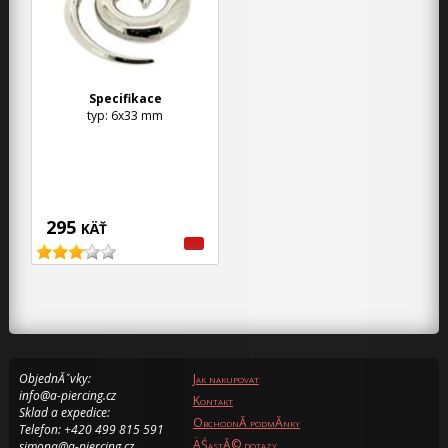
Specifikace
typ: 6x33 mm
295
KÄŤ
ObjednĂˇvky:
Jak nakupovat
info@a-piercing.cz
Kontakt
Sklad a expedice:
ObchodnĂ­ podmĂ­nky
Telefon: +420 499 815 591
ÄŚastĂ© dotazy
simona@a-piercing.cz