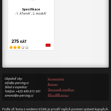
Specifikace
: 1. ÄŤernĂˇ, 2. modrĂˇ
275
KÄŤ
ObjednĂˇvky:
Jak nakupovat
info@a-piercing.cz
Kontakt
Sklad a expedice:
ObchodnĂ­ podmĂ­nky
Telefon: +420 499 815 591
ÄŚastĂ© dotazy
simona@a-piercing.cz
Podle zĂˇkona o evidenci trĹľeb je prodĂˇvajĂ­cĂ­ povinen vystavit kupujĂ­cĂ­