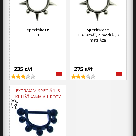
Specifikace
Specifikace
: 1.
: 1. ÄŤernĂˇ, 2. modrĂˇ, 3.
metalĂ­za
235
275
KÄŤ
KÄŤ
EXTRĂ©M-SPECIĂˇL S
KULIÄŤKAMA A HROTY