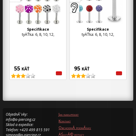
Specifikace
Specifikace
tyÄŤka: 6, 8, 10, 12,
tyÄŤka: 6, 8, 10, 12,
55
95
KÄŤ
KÄŤ
ObjednĂˇvky:
Jak nakupovat
info@a-piercing.cz
Kontakt
Sklad a expedice:
ObchodnĂ­ podmĂ­nky
Telefon: +420 499 815 591
ÄŚastĂ© dotazy
simona@a-piercing.cz