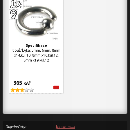
Specifikace
tlouĹˇĹĄka: 5mm, 6mm, 8mm
x14,kul.10, 8mm x16,kul.12,
8mm x19,kul.12
365
KÄŤ
ObjednĂˇvky:
Jak nakupovat