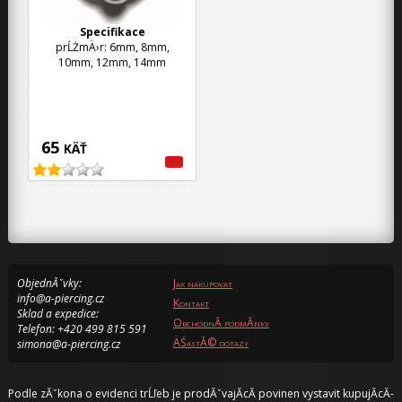
Specifikace
prĹŻmÄ›r: 6mm, 8mm,
10mm, 12mm, 14mm
65
KÄŤ
ObjednĂˇvky:
Jak nakupovat
info@a-piercing.cz
Kontakt
Sklad a expedice:
ObchodnĂ­ podmĂ­nky
Telefon: +420 499 815 591
ÄŚastĂ© dotazy
simona@a-piercing.cz
Podle zĂˇkona o evidenci trĹľeb je prodĂˇvajĂ­cĂ­ povinen vystavit kupujĂ­cĂ­