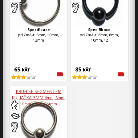
Specifikace
Specifikace
prĹŻmÄ›r: 8mm, 10mm,
prĹŻmÄ›r: 6mm, 8mm,
12mm
10mm, 12
65
85
KÄŤ
KÄŤ
KRUH SE SEGMENTEM
KULIÄŤKA 3MM
6mm, 8mm,
10mm, 12mm, 14mm