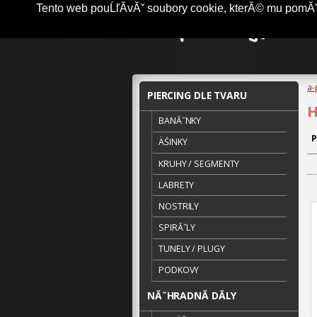
Tento web pouĹľĂ­vĂˇ soubory cookie, kterĂ© mu pomĂˇha
a-
PIERCING DLE TVARU
H
BANĂˇNKY
P
ÄŚINKY
KRUHY / SEGMENTY
LABRETY
NOSTRILY
SPIRĂˇLY
TUNELY / PLUGY
PODKOVY
NĂˇHRADNĂ­ DĂ­LY