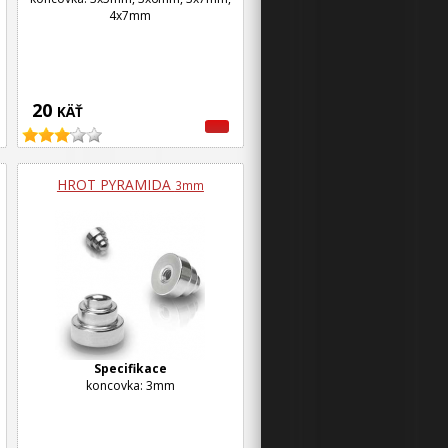
4x7mm
20
KÄŤ
HROT PYRAMIDA
3mm
Specifikace
koncovka: 3mm