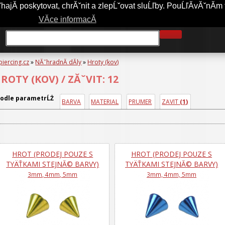
jĂ­ poskytovat, chrĂˇnit a zlepĹˇovat sluĹľby. PouĹľĂ­vĂˇnĂ­m 
A-PIERCING.CZ
OBCHODNĂ­ PODMĂ­NKY
JAK NAKUPOVAT?
VĂ­ce informacĂ­
piercing.cz
»
NĂˇhradnĂ­ dĂ­ly
»
Hroty (kov)
ROTY (KOV) / ZĂˇVIT: 12
odle parametrĹŻ
BARVA
MATERIAL
PRUMER
ZAVIT 
(1)
HROT (PRODEJ POUZE S
HROT (PRODEJ POUZE S
TYÄŤKAMI STEJNĂ© BARVY)
TYÄŤKAMI STEJNĂ© BARVY)
3mm, 4mm, 5mm
3mm, 4mm, 5mm