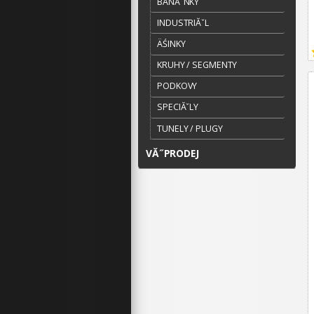
BANĂˇNKY
INDUSTRIĂˇL
ÄŚINKY
KRUHY / SEGMENTY
PODKOVY
SPECIĂˇLY
TUNELY / PLUGY
VĂ˝PRODEJ