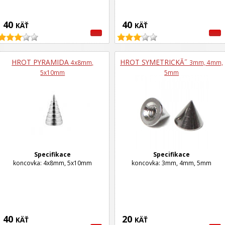
40
40
KÄŤ
KÄŤ
HROT PYRAMIDA
HROT SYMETRICKĂ˝
4x8mm,
3mm, 4mm,
5x10mm
5mm
Specifikace
Specifikace
koncovka: 4x8mm, 5x10mm
koncovka: 3mm, 4mm, 5mm
40
20
KÄŤ
KÄŤ