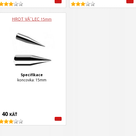
HROT VĂˇLEC
15mm
Specifikace
koncovka: 15mm
40
KÄŤ