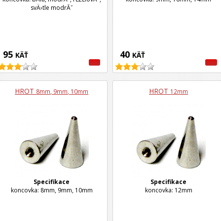
svÄ›tle modrĂˇ
95
40
KÄŤ
KÄŤ
HROT
HROT
8mm, 9mm, 10mm
12mm
Specifikace
Specifikace
koncovka: 8mm, 9mm, 10mm
koncovka: 12mm