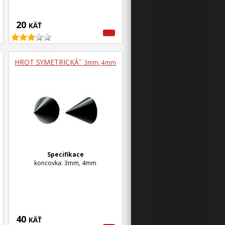
20
KÄŤ
HROT SYMETRICKĂ˝
3mm, 4mm
Specifikace
koncovka: 3mm, 4mm
40
KÄŤ