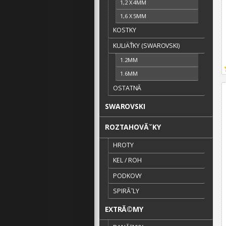
1,2 X 4MM
1,6 X 5MM
KOSTKY
KULIÄŤKY (SWAROVSKI)
1.2MM
1.6MM
OSTATNĂ­
SWAROVSKI
ROZTAHOVĂˇKY
HROTY
KEL / ROH
PODKOVY
SPIRĂˇLY
EXTRĂ©MY