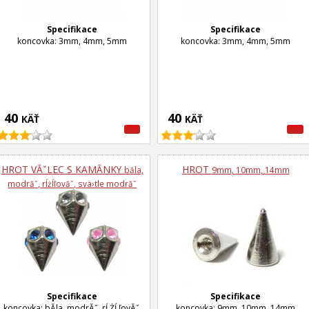
Specifikace
Specifikace
koncovka: 3mm, 4mm, 5mm
koncovka: 3mm, 4mm, 5mm
40
40
KÄŤ
KÄŤ
HROT VĂˇLEC S KAMĂ­NKY
HROT
bă­la,
9mm, 10mm, 14mm
modrăˇ, rĺżĺľovăˇ, svä›tle modrăˇ
Specifikace
Specifikace
koncovka: bĂ­la, modrĂˇ, rĹŻĹľovĂˇ,
koncovka: 9mm, 10mm, 14mm