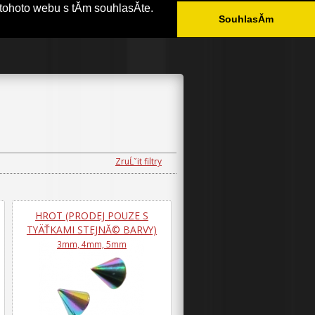
tohoto webu s tĂ­m souhlasĂ­te.
SouhlasĂ­m
ÄŚASTĂ© DOTAZY
KONTAKT
ZruĹˇit filtry
HROT (PRODEJ POUZE S
TYÄŤKAMI STEJNĂ© BARVY)
3mm, 4mm, 5mm