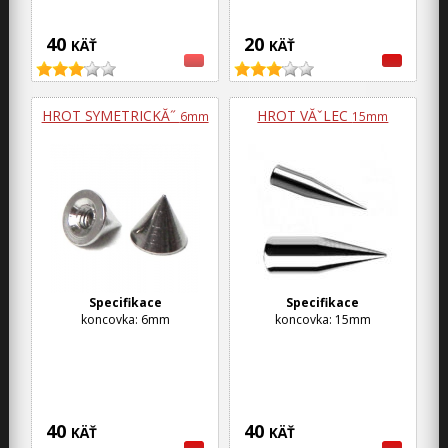
40
20
KÄŤ
KÄŤ
HROT SYMETRICKĂ˝
HROT VĂˇLEC
6mm
15mm
Specifikace
Specifikace
koncovka: 6mm
koncovka: 15mm
40
40
KÄŤ
KÄŤ