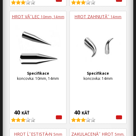
HROT VĂˇLEC
HROT ZAHNUTĂ˝
10mm, 14mm
14mm
Specifikace
Specifikace
koncovka: 10mm, 14mm
koncovka: 14mm
40
40
KÄŤ
KÄŤ
HROT ĹˇESTISTÄ›N
ZAKULACENĂ˝ HROT
5mm
5mm,