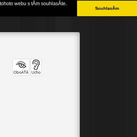
tohoto webu s tĂ­m souhlasĂ­te.
SouhlasĂ­m
ÄŚASTĂ© DOTAZY
KONTAKT
OboÄŤĂ­
Ucho