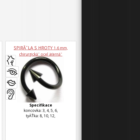
SPIRĂˇLA S HROTY
1.6 mm,
chirurgickăˇ ocel äťernăˇ
Specifikace
koncovka: 3, 4, 5, 6,
tyÄŤka: 8, 10, 12,