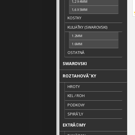
1,2 X 4MM
1,6 X 5MM
KOSTKY
KULIÄŤKY (SWAROVSKI)
1.2MM
1.6MM
OSTATNĂ­
SWAROVSKI
ROZTAHOVĂˇKY
HROTY
KEL / ROH
PODKOVY
SPIRĂˇLY
EXTRĂ©MY