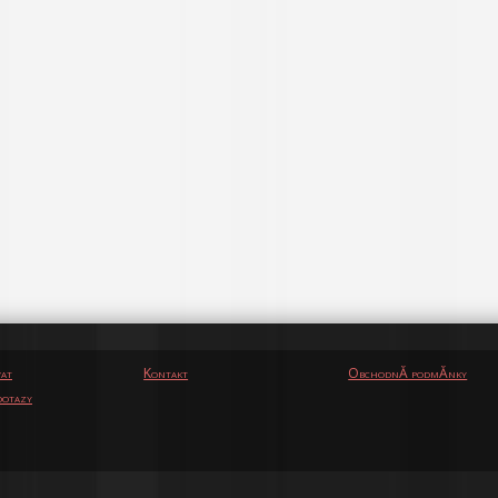
vat
Kontakt
ObchodnĂ­ podmĂ­nky
otazy