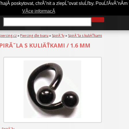
jĂ­ poskytovat, chrĂˇnit a zlepĹˇovat sluĹľby. PouĹľĂ­vĂˇnĂ­m 
A-PIERCING.CZ
OBCHODNĂ­ PODMĂ­NKY
JAK NAKUPOVAT?
VĂ­ce informacĂ­
piercing.cz
»
Piercing dle tvaru
»
SpirĂˇly
»
SpirĂˇla s kuliÄŤkami
PIRĂˇLA S KULIÄŤKAMI / 1.6 MM
SpirĂˇly