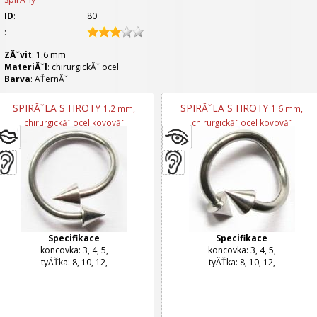
ID
:
80
:
ZĂˇvit
: 1.6
mm
MateriĂˇl
: chirurgickĂˇ ocel
Barva
: ÄŤernĂˇ
SPIRĂˇLA S HROTY
SPIRĂˇLA S HROTY
1.2 mm,
1.6 mm,
chirurgickăˇ ocel kovovăˇ
chirurgickăˇ ocel kovovăˇ
Specifikace
Specifikace
koncovka: 3, 4, 5,
koncovka: 3, 4, 5,
tyÄŤka: 8, 10, 12,
tyÄŤka: 8, 10, 12,