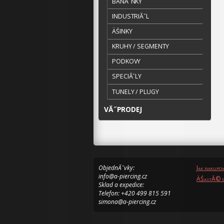
BANĂˇNKY
INDUSTRIĂˇL
ÄŚINKY
KRUHY / SEGMENTY
PODKOVY
SPECIĂˇLY
TUNELY / PLUGY
VĂ˝PRODEJ
ObjednĂˇvky:
Jak nakupo
info@a-piercing.cz
ÄŚastĂ© d
Sklad a expedice:
Telefon: +420 499 815 591
simona@a-piercing.cz