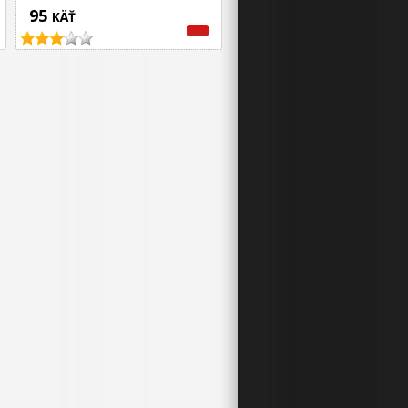
95
KÄŤ