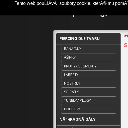
Tento web pouĹľĂ­vĂˇ soubory cookie, kterĂ© mu pomĂˇha
a-
PIERCING DLE TVARU
S
BANĂˇNKY
ÄŚINKY
KRUHY / SEGMENTY
LABRETY
NOSTRILY
SPIRĂˇLY
TUNELY / PLUGY
PODKOVY
NĂˇHRADNĂ­ DĂ­LY