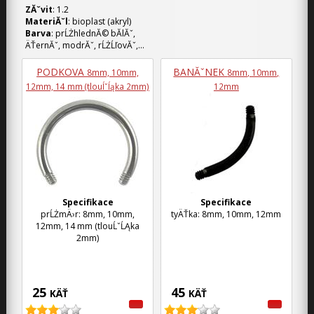
ZĂˇvit
: 1.2
MateriĂˇl
: bioplast (akryl)
Barva
: prĹŻhlednĂ© bĂ­lĂˇ,
ÄŤernĂˇ, modrĂˇ, rĹŻĹľovĂˇ,...
PODKOVA
BANĂˇNEK
8mm, 10mm,
8mm, 10mm,
12mm, 14 mm (tlouĺˇĺąka 2mm)
12mm
Specifikace
Specifikace
prĹŻmÄ›r: 8mm, 10mm,
tyÄŤka: 8mm, 10mm, 12mm
12mm, 14 mm (tlouĹˇĹĄka
2mm)
25
45
KÄŤ
KÄŤ