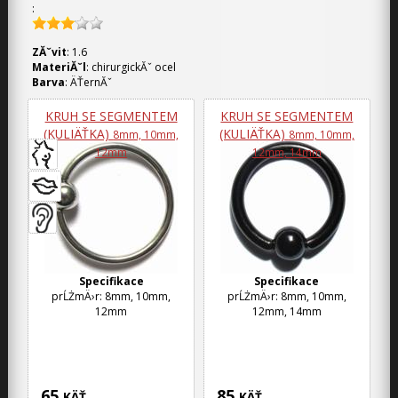
:
ZĂˇvit
: 1.6
MateriĂˇl
: chirurgickĂˇ ocel
Barva
: ÄŤernĂˇ
KRUH SE SEGMENTEM
KRUH SE SEGMENTEM
(KULIÄŤKA)
(KULIÄŤKA)
8mm, 10mm,
8mm, 10mm,
12mm
12mm, 14mm
Specifikace
Specifikace
prĹŻmÄ›r: 8mm, 10mm,
prĹŻmÄ›r: 8mm, 10mm,
12mm
12mm, 14mm
65
85
KÄŤ
KÄŤ