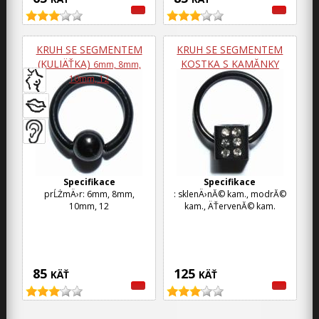
KRUH SE SEGMENTEM
KRUH SE SEGMENTEM
(KULIÄŤKA)
KOSTKA S KAMĂ­NKY
6mm, 8mm,
10mm, 12
Specifikace
Specifikace
prĹŻmÄ›r: 6mm, 8mm,
: sklenÄ›nĂ© kam., modrĂ©
10mm, 12
kam., ÄŤervenĂ© kam.
85
125
KÄŤ
KÄŤ