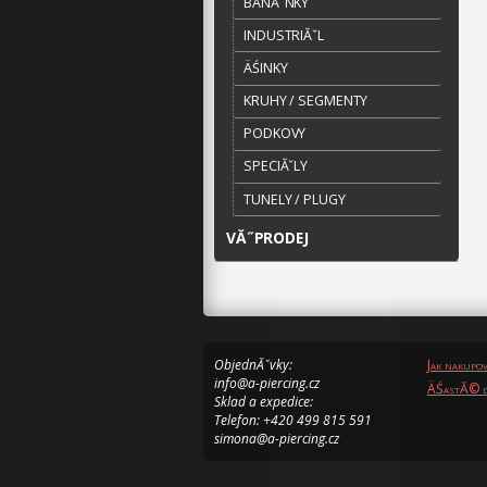
BANĂˇNKY
INDUSTRIĂˇL
ÄŚINKY
KRUHY / SEGMENTY
PODKOVY
SPECIĂˇLY
TUNELY / PLUGY
VĂ˝PRODEJ
ObjednĂˇvky:
Jak nakupo
info@a-piercing.cz
ÄŚastĂ© d
Sklad a expedice:
Telefon: +420 499 815 591
simona@a-piercing.cz