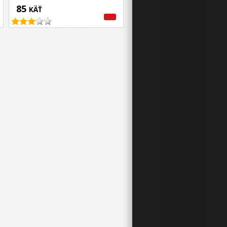
85
KÄŤ