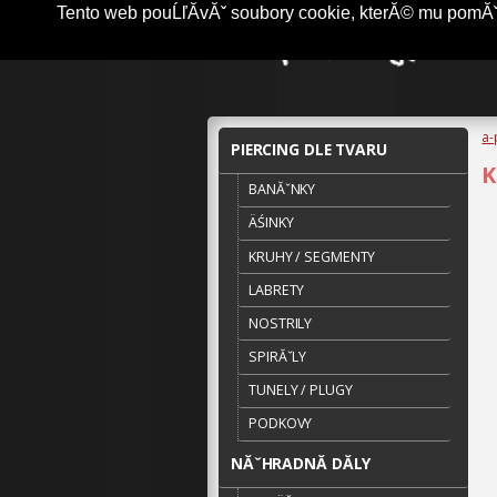
Tento web pouĹľĂ­vĂˇ soubory cookie, kterĂ© mu pomĂˇha
a-
PIERCING DLE TVARU
K
BANĂˇNKY
ÄŚINKY
KRUHY / SEGMENTY
LABRETY
NOSTRILY
SPIRĂˇLY
TUNELY / PLUGY
PODKOVY
NĂˇHRADNĂ­ DĂ­LY