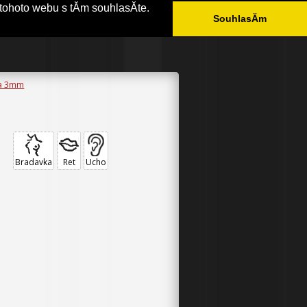
tohoto webu s tĂ­m souhlasĂ­te.
SouhlasĂ­m
ÄŚASTĂ© DOTAZY
KONTAKT
ka 3mm
M
Bradavka
Ret
Ucho