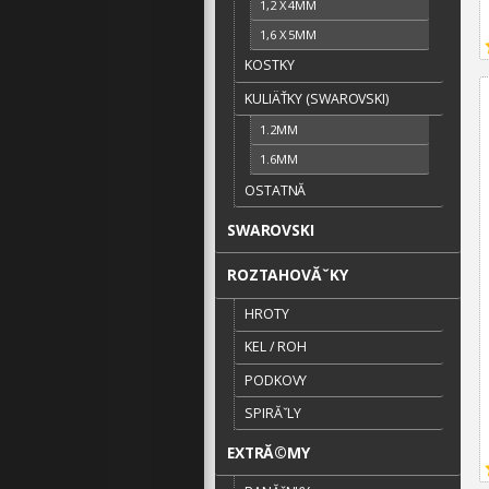
1,2 X 4MM
1,6 X 5MM
KOSTKY
KULIÄŤKY (SWAROVSKI)
1.2MM
1.6MM
OSTATNĂ­
SWAROVSKI
ROZTAHOVĂˇKY
HROTY
KEL / ROH
PODKOVY
SPIRĂˇLY
EXTRĂ©MY