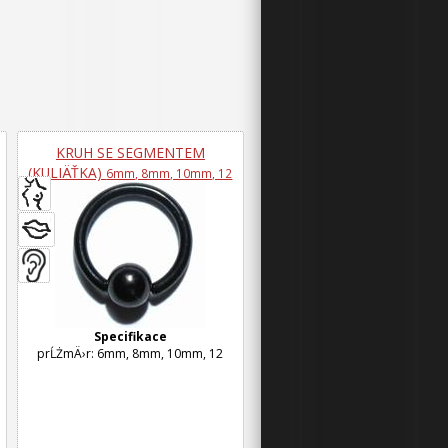
KRUH SE SEGMENTEM
(KULIÄŤKA)
6mm, 8mm, 10mm, 12
Specifikace
prĹŻmÄ›r: 6mm, 8mm, 10mm, 12