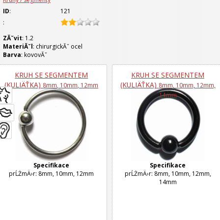
ID
:
121
:
ZĂˇvit
: 1.2
MateriĂˇl
: chirurgickĂˇ ocel
Barva
: kovovĂˇ
KRUH SE SEGMENTEM
KRUH SE SEGMENTEM
(KULIÄŤKA)
(KULIÄŤKA)
8mm, 10mm, 12mm
8mm, 10mm, 12mm,
14mm
Specifikace
Specifikace
prĹŻmÄ›r: 8mm, 10mm, 12mm
prĹŻmÄ›r: 8mm, 10mm, 12mm,
14mm