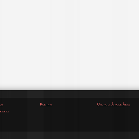
vat
Kontakt
ObchodnĂ­ podmĂ­nky
otazy