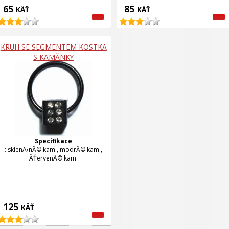
65
85
KÄŤ
KÄŤ
KRUH SE SEGMENTEM KOSTKA
S KAMĂ­NKY
Specifikace
: sklenÄ›nĂ© kam., modrĂ© kam.,
ÄŤervenĂ© kam.
125
KÄŤ