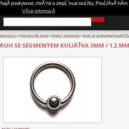
jĂ­ poskytovat, chrĂˇnit a zlepĹˇovat sluĹľby. PouĹľĂ­vĂˇnĂ­m 
A-PIERCING.CZ
OBCHODNĂ­ PODMĂ­NKY
JAK NAKUPOVAT?
VĂ­ce informacĂ­
piercing.cz
»
Piercing dle tvaru
»
Kruhy / segmenty
»
Kruh se segmentem kuliÄŤ
RUH SE SEGMENTEM KULIÄŤKA 3MM / 1.2 M
Kruhy / segmenty