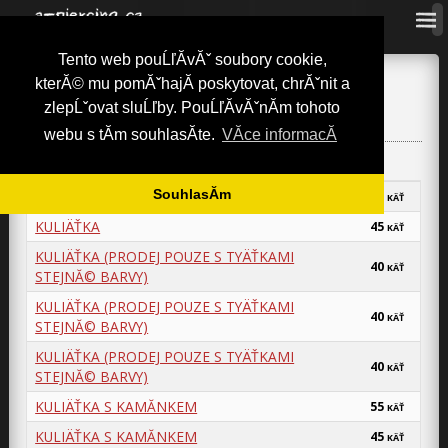
Tento web pouĹľĂ­vĂˇ soubory cookie,
a-piercing.cz
»
NĂˇhradnĂ­ dĂ­ly
»
KuliÄŤky (kov)
»
1,6mm
kterĂ© mu pomĂˇhajĂ­ poskytovat, chrĂˇnit a
1,6MM
zlepĹˇovat sluĹľby. PouĹľĂ­vĂˇnĂ­m tohoto
webu s tĂ­m souhlasĂ­te.
VĂ­ce informacĂ­
SouhlasĂ­m
KULIÄŤKA
65
KÄŤ
KULIÄŤKA
45
KÄŤ
KULIÄŤKA (PRODEJ POUZE S TYÄŤKAMI
40
KÄŤ
STEJNĂ© BARVY)
KULIÄŤKA (PRODEJ POUZE S TYÄŤKAMI
40
KÄŤ
STEJNĂ© BARVY)
KULIÄŤKA (PRODEJ POUZE S TYÄŤKAMI
40
KÄŤ
STEJNĂ© BARVY)
KULIÄŤKA S KAMĂ­NKEM
55
KÄŤ
KULIÄŤKA S KAMĂ­NKEM
45
KÄŤ