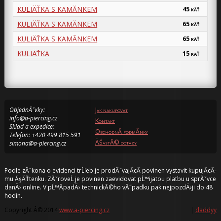
KULIÄŤKA S KAMĂ­NKEM
45
KÄŤ
KULIÄŤKA S KAMĂ­NKEM
65
KÄŤ
KULIÄŤKA S KAMĂ­NKEM
65
KÄŤ
KULIÄŤKA
15
KÄŤ
ObjednĂˇvky:
Jak nakupovat
info@a-piercing.cz
Kontakt
Sklad a expedice:
ObchodnĂ­ podmĂ­nky
Telefon: +420 499 815 591
ÄŚastĂ© dotazy
simona@a-piercing.cz
Podle zĂˇkona o evidenci trĹľeb je prodĂˇvajĂ­cĂ­ povinen vystavit kupujĂ­cĂ­
mu ĂşÄŤtenku. ZĂˇroveĹ je povinen zaevidovat pĹ™ijatou platbu u sprĂˇvce
danÄ› online. V pĹ™Ă­padÄ› technickĂ©ho vĂ˝padku pak nejpozdÄ›ji do 48
hodin.
Copyright Â© 2014
www.a-piercing.cz
|
daddyy