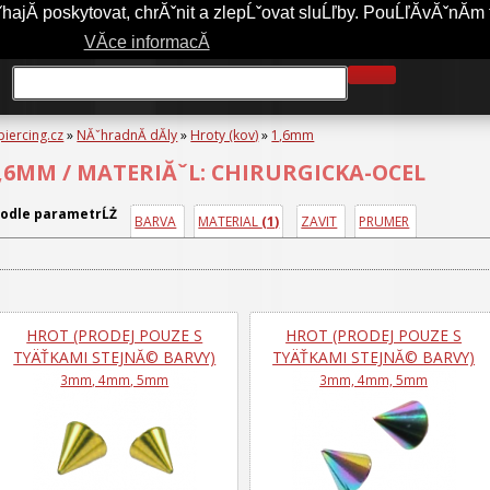
jĂ­ poskytovat, chrĂˇnit a zlepĹˇovat sluĹľby. PouĹľĂ­vĂˇnĂ­m 
A-PIERCING.CZ
OBCHODNĂ­ PODMĂ­NKY
JAK NAKUPOVAT?
VĂ­ce informacĂ­
piercing.cz
»
NĂˇhradnĂ­ dĂ­ly
»
Hroty (kov)
»
1,6mm
,6MM / MATERIĂˇL: CHIRURGICKA-OCEL
odle parametrĹŻ
BARVA
MATERIAL 
(1)
ZAVIT
PRUMER
HROT (PRODEJ POUZE S
HROT (PRODEJ POUZE S
TYÄŤKAMI STEJNĂ© BARVY)
TYÄŤKAMI STEJNĂ© BARVY)
3mm, 4mm, 5mm
3mm, 4mm, 5mm