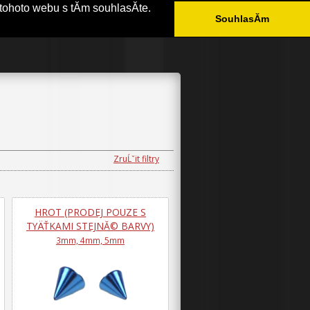
tohoto webu s tĂ­m souhlasĂ­te.
SouhlasĂ­m
ÄŚASTĂ© DOTAZY
KONTAKT
ZruĹˇit filtry
HROT (PRODEJ POUZE S
TYÄŤKAMI STEJNĂ© BARVY)
3mm, 4mm, 5mm