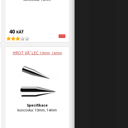
40
KÄŤ
HROT VĂˇLEC
10mm, 14mm
Specifikace
koncovka: 10mm, 14mm