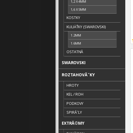
1,2 X 4MM
1,6 X 5MM
KOSTKY
KULIÄŤKY (SWAROVSKI)
1.2MM
1.6MM
OSTATNĂ­
SWAROVSKI
ROZTAHOVĂˇKY
HROTY
KEL / ROH
PODKOVY
SPIRĂˇLY
EXTRĂ©MY