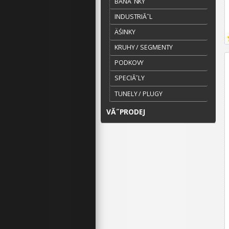
BANĂˇNKY
INDUSTRIĂˇL
ÄŚINKY
KRUHY / SEGMENTY
PODKOVY
SPECIĂˇLY
TUNELY / PLUGY
VĂ˝PRODEJ