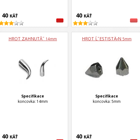
40
40
KÄŤ
KÄŤ
HROT ZAHNUTĂ˝
HROT ĹˇESTISTÄ›N
14mm
5mm
Specifikace
Specifikace
koncovka: 14mm
koncovka: 5mm
40
40
KÄŤ
KÄŤ