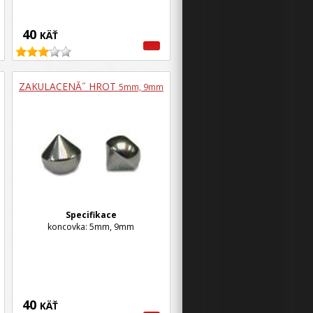
40
KÄŤ
ZAKULACENĂ˝ HROT
5mm, 9mm
Specifikace
koncovka: 5mm, 9mm
40
KÄŤ