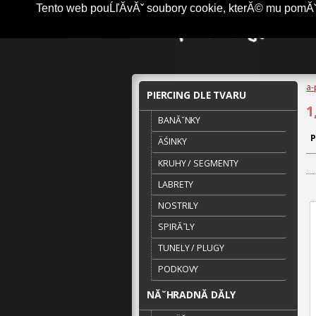
Tento web pouĹľĂ­vĂˇ soubory cookie, kterĂ© mu pomĂˇha
a-
PIERCING DLE TVARU
1
BANĂˇNKY
P
ÄŚINKY
KRUHY / SEGMENTY
LABRETY
NOSTRILY
SPIRĂˇLY
TUNELY / PLUGY
PODKOVY
NĂˇHRADNĂ­ DĂ­LY