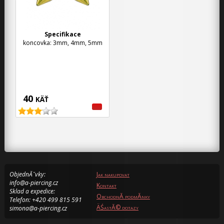
Specifikace
koncovka: 3mm, 4mm, 5mm
40
KÄŤ
ObjednĂˇvky:
Jak nakupovat
info@a-piercing.cz
Kontakt
Sklad a expedice:
ObchodnĂ­ podmĂ­nky
Telefon: +420 499 815 591
ÄŚastĂ© dotazy
simona@a-piercing.cz