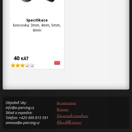
Specifikace
koncovka: 3mm, 4mm, 5mm,
6mm
40
KÄŤ
ObjednĂˇvky:
Jak nakupovat
info@a-piercing.cz
Kontakt
Sklad a expedice:
ObchodnĂ­ podmĂ­nky
Telefon: +420 499 815 591
ÄŚastĂ© dotazy
simona@a-piercing.cz