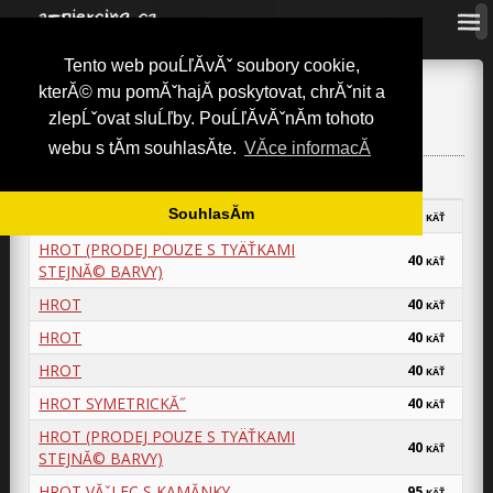
Tento web pouĹľĂ­vĂˇ soubory cookie,
a-piercing.cz
»
NĂˇhradnĂ­ dĂ­ly
»
Hroty (kov)
»
1,2mm
kterĂ© mu pomĂˇhajĂ­ poskytovat, chrĂˇnit a
1,2MM
zlepĹˇovat sluĹľby. PouĹľĂ­vĂˇnĂ­m tohoto
webu s tĂ­m souhlasĂ­te.
VĂ­ce informacĂ­
SouhlasĂ­m
HROT VĂˇLEC
40
KÄŤ
HROT (PRODEJ POUZE S TYÄŤKAMI
40
KÄŤ
STEJNĂ© BARVY)
HROT
40
KÄŤ
HROT
40
KÄŤ
HROT
40
KÄŤ
HROT SYMETRICKĂ˝
40
KÄŤ
HROT (PRODEJ POUZE S TYÄŤKAMI
40
KÄŤ
STEJNĂ© BARVY)
HROT VĂˇLEC S KAMĂ­NKY
95
KÄŤ