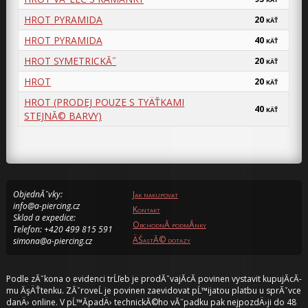
HROT PYRAMIDA
20
KÄŤ
HROT PYRAMIDA
40
KÄŤ
HROT SYMETRICKĂ˝
20
KÄŤ
HROT
20
KÄŤ
HROT (PRODEJ POUZE S TYÄŤKAMI
40
KÄŤ
STEJNĂ© BARVY)
ObjednĂˇvky:
Jak nakupovat
info@a-piercing.cz
Kontakt
Sklad a expedice:
ObchodnĂ­ podmĂ­nky
Telefon: +420 499 815 591
ÄŚastĂ© dotazy
simona@a-piercing.cz
Podle zĂˇkona o evidenci trĹľeb je prodĂˇvajĂ­cĂ­ povinen vystavit kupujĂ­cĂ­
mu ĂşÄŤtenku. ZĂˇroveĹ je povinen zaevidovat pĹ™ijatou platbu u sprĂˇvce
danÄ› online. V pĹ™Ă­padÄ› technickĂ©ho vĂ˝padku pak nejpozdÄ›ji do 48